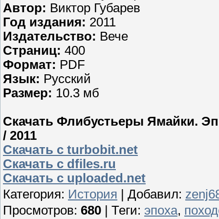
Автор:
Виктор Губарев
Год издания:
2011
Издательство:
Вече
Страниц:
400
Формат:
PDF
Язык:
Русский
Размер:
10.3 мб
Скачать Флибустьеры Ямайки. Эпо
/ 2011
Скачать с turbobit.net
Скачать с dfiles.ru
Скачать с uploaded.net
Категория
:
История
|
Добавил
:
zenj6
Просмотров
:
680
|
Теги
:
эпоха
,
поход