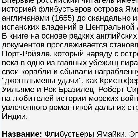
Впервые российский читатель имеет
историей флибустьеров острова Яма
англичанами (1655) до скандально и
испанских владений в Центральной 
В книге на основе редких английских
документов прослеживается становл
Порт-Ройяле, который наряду с остр
века в одно из главных убежищ пир
свои корабли и сбывали награблен
"джентльмены удачи", как Кристофе
Уильяме и Рок Бразилец, Роберт Сир
на любителей истории морских войн 
увлеченного романтикой дальних ст
Индии.
Название:
Флибустьеры Ямайки. Эп