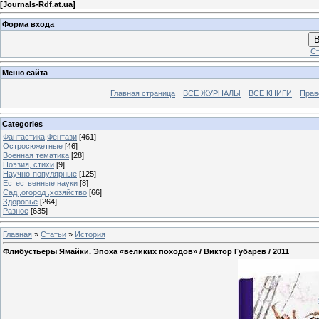
[
Journals-Rdf.at.ua
]
Форма входа
В
Ст
Меню сайта
Главная страница
ВСЕ ЖУРНАЛЫ
ВСЕ КНИГИ
Прав
Categories
Фантастика,Фентази
[461]
Остросюжетные
[46]
Военная тематика
[28]
Поэзия, стихи
[9]
Научно-популярные
[125]
Естественные науки
[8]
Сад ,огород ,хозяйство
[66]
Здоровье
[264]
Разное
[635]
Главная
»
Статьи
»
История
Флибустьеры Ямайки. Эпоха «великих походов» / Виктор Губарев / 2011