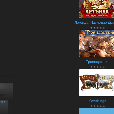
Легенда: Наследие Драк
Троецарствие
OverKings