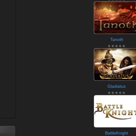
Tanoth
Gladiatus
BattleKnight