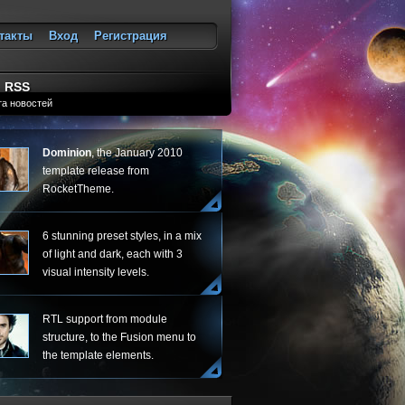
такты
Вход
Регистрация
ход
RSS
та новостей
Dominion
, the January 2010
template release from
RocketTheme.
6 stunning preset styles, in a mix
of light and dark, each with 3
visual intensity levels.
RTL support from module
structure, to the Fusion menu to
the template elements.