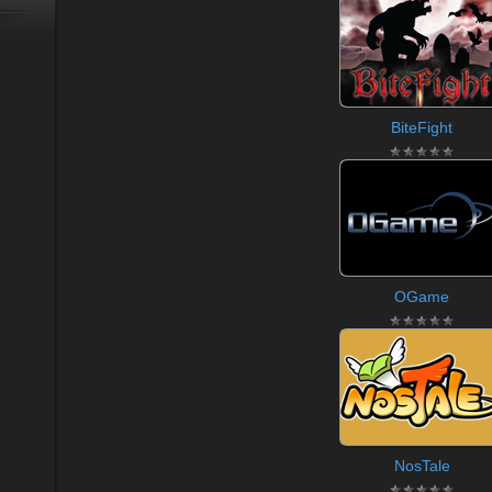
BiteFight
OGame
NosTale