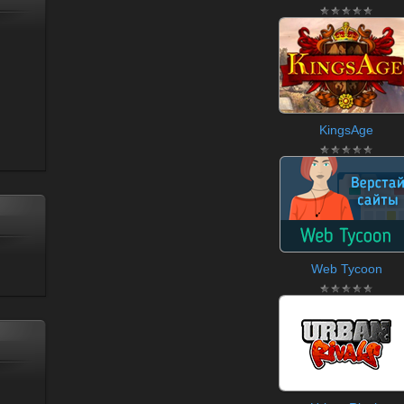
KingsAge
Web Tycoon