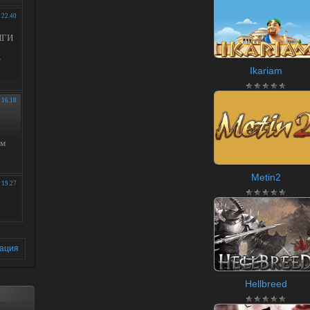
Ikariam
Metin2
зация
Hellbreed