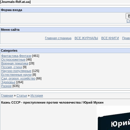
[
Journals-Rdf.at.ua
]
Форма входа
В
Ст
Меню сайта
Главная страница
ВСЕ ЖУРНАЛЫ
ВСЕ КНИГИ
Прав
Categories
Фантастика,Фентази
[461]
Остросюжетные
[46]
Военная тематика
[28]
Поэзия, стихи
[9]
Научно-популярные
[125]
Естественные науки
[8]
Сад ,огород ,хозяйство
[66]
Здоровье
[264]
Разное
[635]
Главная
»
Статьи
»
История
Казнь СССР - преступление против человечества / Юрий Мухин