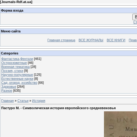
[
Journals-Rdf.at.ua
]
Форма входа
В
Ст
Меню сайта
Главная страница
ВСЕ ЖУРНАЛЫ
ВСЕ КНИГИ
Прав
Categories
Фантастика,Фентази
[461]
Остросюжетные
[46]
Военная тематика
[28]
Поэзия, стихи
[9]
Научно-популярные
[125]
Естественные науки
[8]
Сад ,огород ,хозяйство
[66]
Здоровье
[264]
Разное
[635]
Главная
»
Статьи
»
История
Пастуро М. - Символическая история европейского средневековья