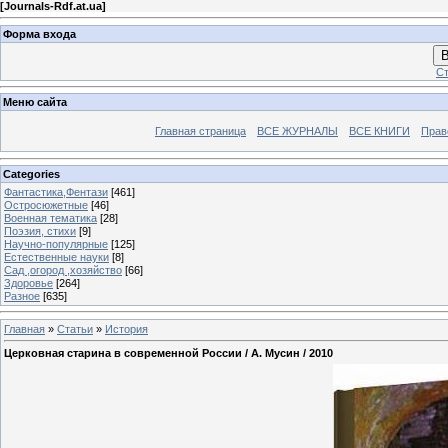
[
Journals-Rdf.at.ua
]
Форма входа
В
Ст
Меню сайта
Главная страница
ВСЕ ЖУРНАЛЫ
ВСЕ КНИГИ
Прав
Categories
Фантастика,Фентази
[461]
Остросюжетные
[46]
Военная тематика
[28]
Поэзия, стихи
[9]
Научно-популярные
[125]
Естественные науки
[8]
Сад ,огород ,хозяйство
[66]
Здоровье
[264]
Разное
[635]
Главная
»
Статьи
»
История
Церковная старина в современной России / А. Мусин / 2010