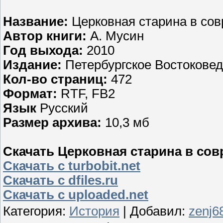
Название:
Церковная старина в со
Автор книги:
А. Мусин
Год выхода:
2010
Издание:
Петербургское Востокове
Кол-во страниц:
472
Формат:
RTF, FB2
Язык
Русский
Размер архива:
10,3 мб
Скачать Церковная старина в совр
Скачать с turbobit.net
Скачать с dfiles.ru
Скачать с uploaded.net
Категория
:
История
|
Добавил
:
zenj6