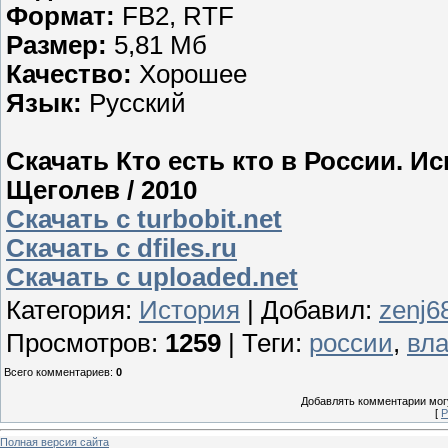
Формат:
FB2, RTF
Размер:
5,81 Мб
Качество:
Хорошее
Язык:
Русский
Скачать Кто есть кто в России. И
Щеголев / 2010
Скачать с turbobit.net
Скачать с dfiles.ru
Скачать с uploaded.net
Категория
:
История
|
Добавил
:
zenj6
Просмотров
:
1259
|
Теги
:
россии
,
вла
Всего комментариев
:
0
Добавлять комментарии могу
[
Р
Полная версия сайта