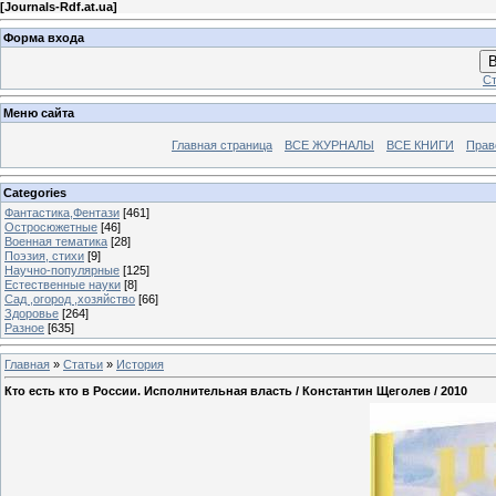
[
Journals-Rdf.at.ua
]
Форма входа
В
Ст
Меню сайта
Главная страница
ВСЕ ЖУРНАЛЫ
ВСЕ КНИГИ
Прав
Categories
Фантастика,Фентази
[461]
Остросюжетные
[46]
Военная тематика
[28]
Поэзия, стихи
[9]
Научно-популярные
[125]
Естественные науки
[8]
Сад ,огород ,хозяйство
[66]
Здоровье
[264]
Разное
[635]
Главная
»
Статьи
»
История
Кто есть кто в России. Исполнительная власть / Константин Щеголев / 2010