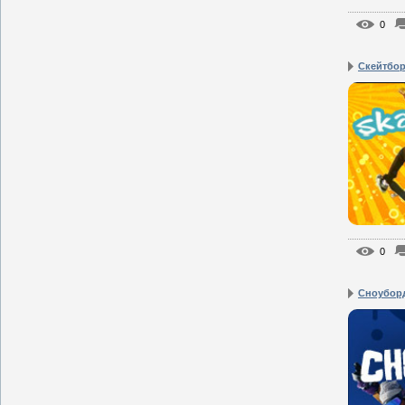
0
Скейтбо
0
Сноубор