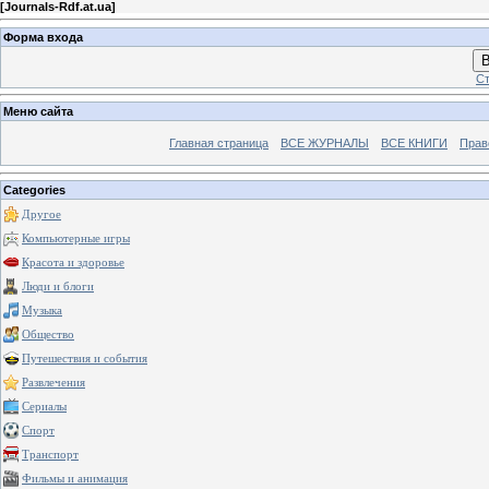
[
Journals-Rdf.at.ua
]
Форма входа
В
Ст
Меню сайта
Главная страница
ВСЕ ЖУРНАЛЫ
ВСЕ КНИГИ
Прав
Categories
Другое
Компьютерные игры
Красота и здоровье
Люди и блоги
Музыка
Общество
Путешествия и события
Развлечения
Сериалы
Спорт
Транспорт
Фильмы и анимация