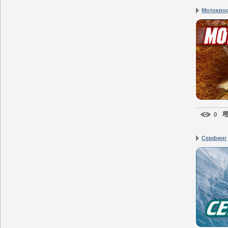
Мотокро
0
Серфинг