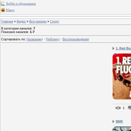
Хобби и образование
Юмор
Главная
»
Видео
»
Все каналы
»
Спорт
В категории каналов
:
7
Показано каналов
:
1-7
Сортировать по
:
Названию
↑
·
Рейтингу
·
Воспроизведения
1. Red Bul
1
BMX