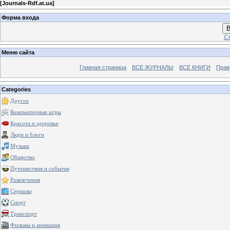
[
Journals-Rdf.at.ua
]
Форма входа
В
Ст
Меню сайта
Главная страница
ВСЕ ЖУРНАЛЫ
ВСЕ КНИГИ
Прав
Categories
Другое
Компьютерные игры
Красота и здоровье
Люди и блоги
Музыка
Общество
Путешествия и события
Развлечения
Сериалы
Спорт
Транспорт
Фильмы и анимация