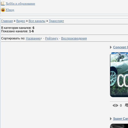
Хобби и образование
Юмор
Главная
»
Видео
»
Все каналы
»
Транспорт
В категории каналов
:
6
Показано каналов
:
1-6
Сортировать по
:
Названию
↑
·
Рейтингу
·
Воспроизведения
Concept 
0
Super Ca