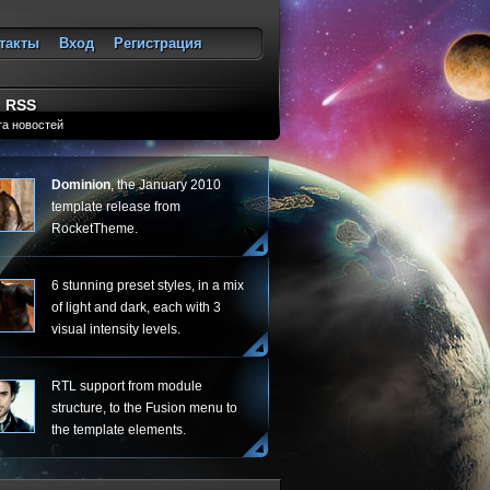
такты
Вход
Регистрация
ход
RSS
та новостей
Dominion
, the January 2010
template release from
RocketTheme.
6 stunning preset styles, in a mix
of light and dark, each with 3
visual intensity levels.
RTL support from module
structure, to the Fusion menu to
the template elements.