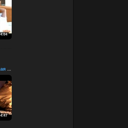
04:04
Ева и вегетарианская ди...
04:47