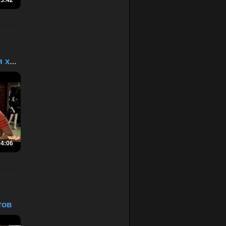
03:42
Ева и пластическая хиру...
04:06
тов