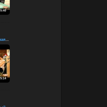
05:40
Ева и автомобильная война
05:14