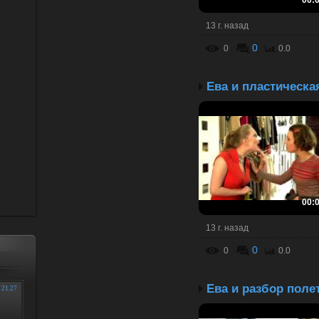
00:
13 г. назад
0
0
0.0
00:
13 г. назад
0
0
0.0
Ева и разбор поле