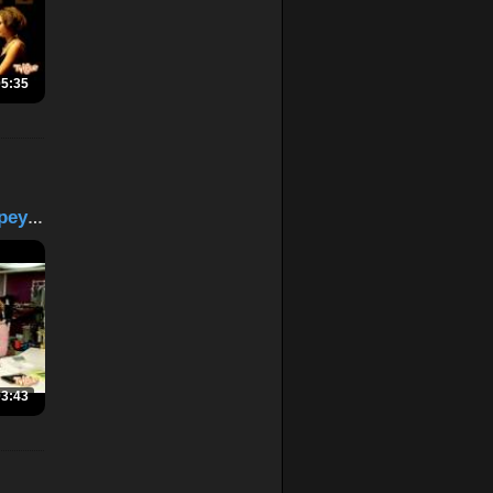
05:35
Ева и любовный треуголь...
03:43