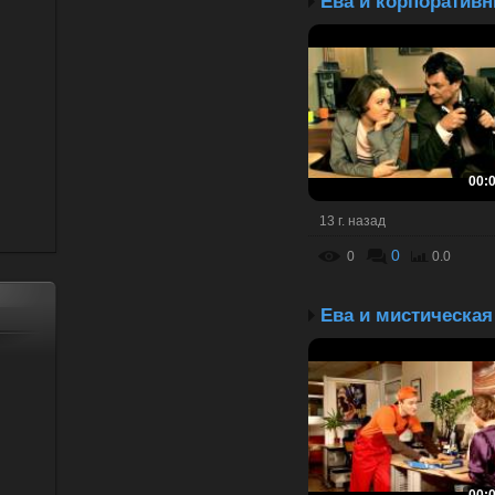
00:
13 г. назад
0
0
0.0