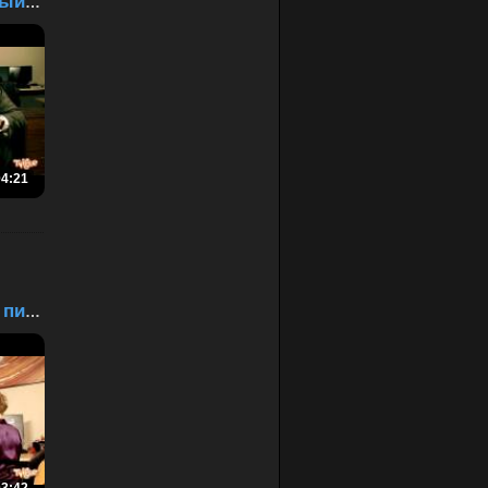
Ева и корпоративный кал...
04:21
Ева и мистическая пицца