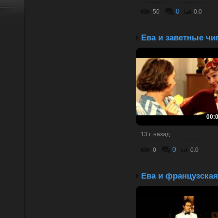
0
50
0.0
Ева и заветные ч
00:
13 г. назад
0
0
0.0