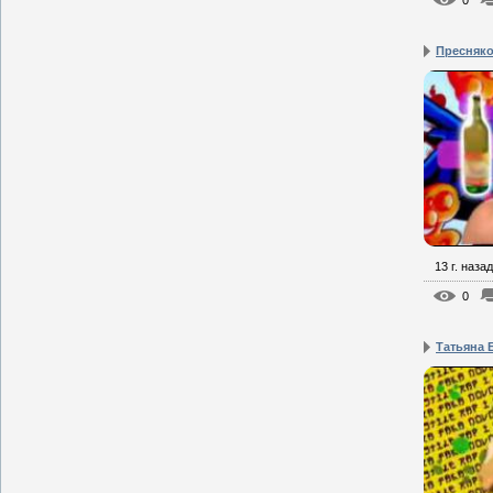
0
Пресняко
13 г. назад
0
Татьяна 