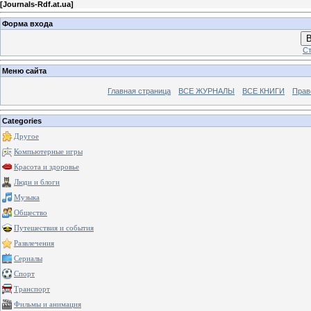
[
Journals-Rdf.at.ua
]
Форма входа
В
Ст
Меню сайта
Главная страница
ВСЕ ЖУРНАЛЫ
ВСЕ КНИГИ
Прав
Categories
Другое
Компьютерные игры
Красота и здоровье
Люди и блоги
Музыка
Общество
Путешествия и события
Развлечения
Сериалы
Спорт
Транспорт
Фильмы и анимация