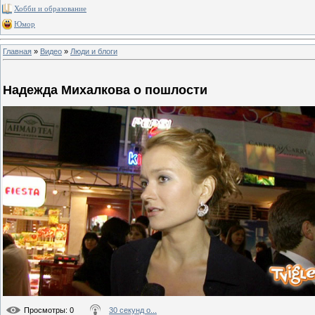
Хобби и образование
Юмор
Главная
»
Видео
»
Люди и блоги
Надежда Михалкова о пошлости
Просмотры
: 0
30 секунд о...