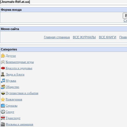
[
Journals-Rdf.at.ua
]
Форма входа
В
Ст
Меню сайта
Главная страница
ВСЕ ЖУРНАЛЫ
ВСЕ КНИГИ
Прав
Categories
Другое
Компьютерные игры
Красота и здоровье
Люди и блоги
Музыка
Общество
Путешествия и события
Развлечения
Сериалы
Спорт
Транспорт
Фильмы и анимация