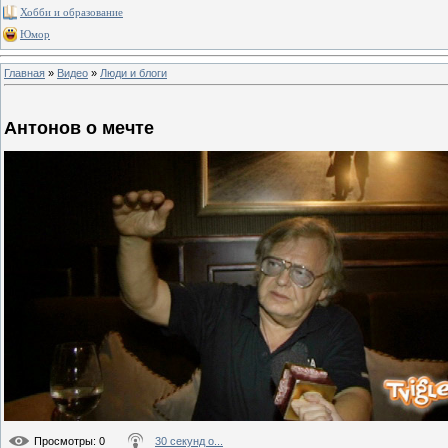
Хобби и образование
Юмор
Главная
»
Видео
»
Люди и блоги
Антонов о мечте
Просмотры
: 0
30 секунд о...