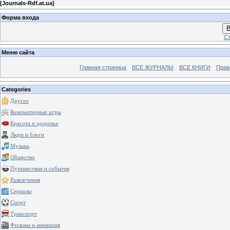
[
Journals-Rdf.at.ua
]
Форма входа
В
Ст
Меню сайта
Главная страница
ВСЕ ЖУРНАЛЫ
ВСЕ КНИГИ
Прав
Categories
Другое
Компьютерные игры
Красота и здоровье
Люди и блоги
Музыка
Общество
Путешествия и события
Развлечения
Сериалы
Спорт
Транспорт
Фильмы и анимация